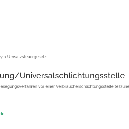
27 a Umsatzsteuergesetz:
gung/Universal­schlichtungs­stelle
itbeilegungsverfahren vor einer Verbraucherschlichtungsstelle teilzu
.de