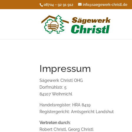
08704 – 92 91 912
info@saegewerk-christl.de
Impressum
Sägewerk Christl OHG
Dorfmühlstr. 5
84107 Weihmichl
Handelsregister: HRA 8419
Registergericht: Amtsgericht Landshut
Vertreten durch:
Robert Christl, Georg Christl